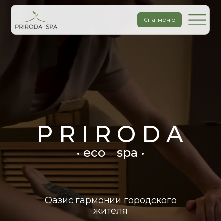
Спа-меню
P R I R O D A
• eco
spa •
Оазис гармонии городского
жителя