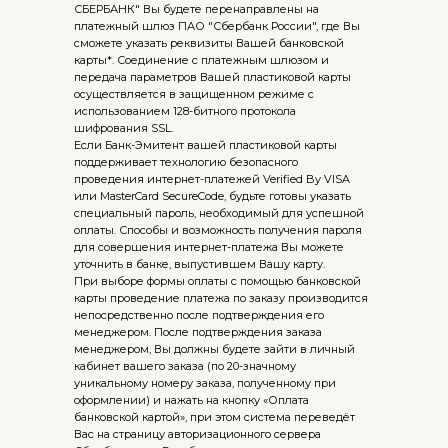
СБЕРБАНК" Вы будете перенаправлены на
платежный шлюз ПАО "Сбербанк России", где Вы
сможете указать реквизиты Вашей банковской
карты*. Соединение с платежным шлюзом и
передача параметров Вашей пластиковой карты
осуществляется в защищенном режиме с
использованием 128-битного протокола
шифрования SSL.
Если Банк-Эмитент вашей пластиковой карты
поддерживает технологию безопасного
проведения интернет-платежей Verified By VISA
или MasterCard SecureCode, будьте готовы указать
специальный пароль, необходимый для успешной
оплаты. Способы и возможность получения пароля
для совершения интернет-платежа Вы можете
уточнить в банке, выпустившем Вашу карту.
При выборе формы оплаты с помощью банковской
карты проведение платежа по заказу производится
непосредственно после подтверждения его
менеджером. После подтверждения заказа
менеджером, Вы должны будете зайти в личный
кабинет вашего заказа (по 20-значному
уникальному номеру заказа, полученному при
оформлении) и нажать на кнопку «Оплата
банковской картой», при этом система переведёт
Вас на страницу авторизационного сервера